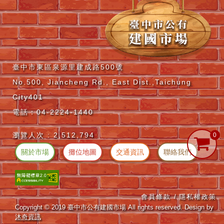
臺中市東區泉源里建成路500號
No.500, Jiancheng Rd., East Dist.,Taichung
City401
電話：04-2224-1440
瀏覽人次 :
2,512,794
關於市場
攤位地圖
交通資訊
聯絡我們
會員條款 /
隱私權政策
Copyright © 2019 臺中市公有建國市場 All rights reserved. Design by
沐奇資訊