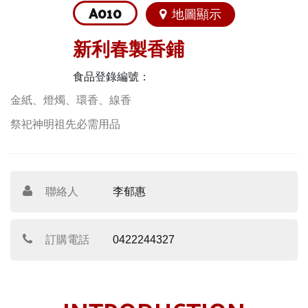
A010
地圖顯示
新利春製香鋪
食品登錄編號：
金紙、燈燭、環香、線香
祭祀神明祖先必需用品
聯絡人
李郁惠
訂購電話
0422244327