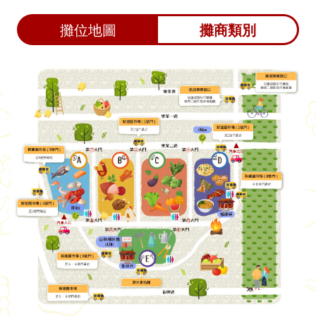
攤位地圖
攤商類別