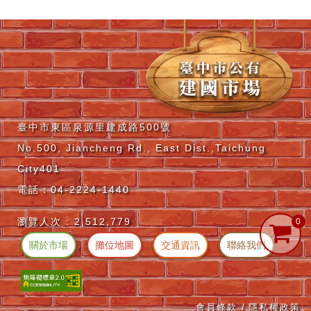
臺中市東區泉源里建成路500號
No.500, Jiancheng Rd., East Dist.,Taichung
City401
電話：04-2224-1440
瀏覽人次 :
2,512,779
關於市場
攤位地圖
交通資訊
聯絡我們
會員條款 /
隱私權政策