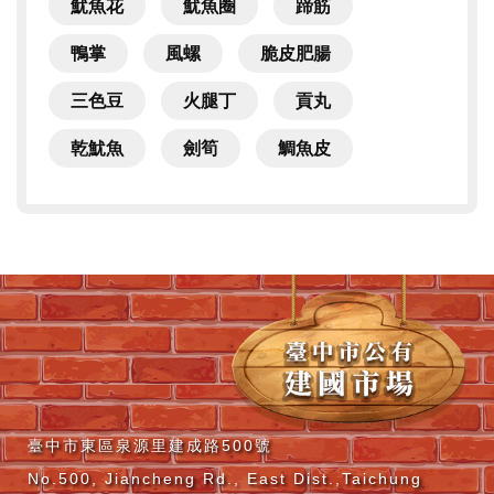
魷魚花
魷魚圈
蹄筋
鴨掌
風螺
脆皮肥腸
三色豆
火腿丁
貢丸
乾魷魚
劍筍
鯛魚皮
臺中市東區泉源里建成路500號
No.500, Jiancheng Rd., East Dist.,Taichung