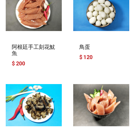
阿根廷手工刻花魷
鳥蛋
魚
$ 120
$ 200