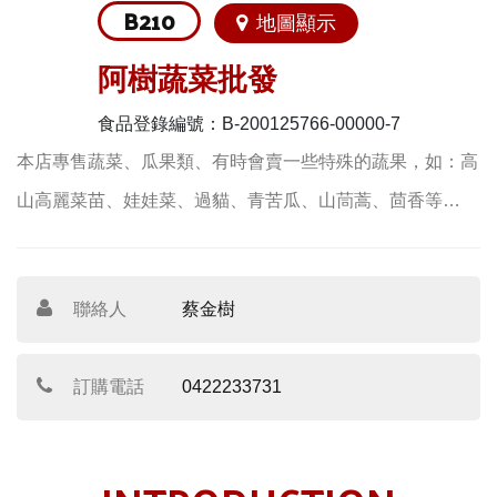
B210
地圖顯示
阿樹蔬菜批發
食品登錄編號：B-200125766-00000-7
本店專售蔬菜、瓜果類、有時會賣一些特殊的蔬果，如：高
山高麗菜苗、娃娃菜、過貓、青苦瓜、山茼蒿、茴香等…
聯絡人
蔡金樹
訂購電話
0422233731