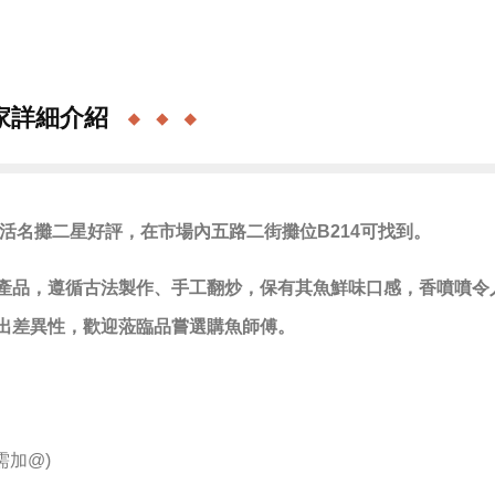
家詳細介紹
樂活名攤二星好評，在市場內五路二街攤位B214可找到。
產品，遵循古法製作、手工翻炒，保有其魚鮮味口感，香噴噴令
出差異性，歡迎蒞臨品嘗選購魚師傅。
需加@)