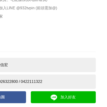
INE @932tvpin (前頭需加@)
家
蘇信宏
926322800 / 0422111322
絲團
加入好友