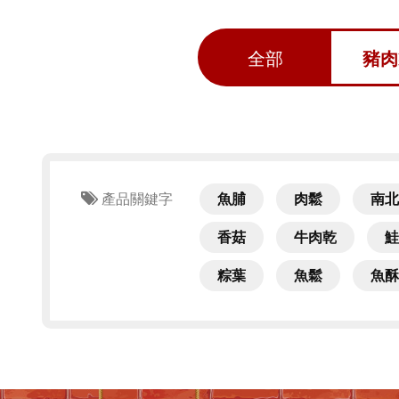
全部
豬肉
產品關鍵字
魚脯
肉鬆
南北
香菇
牛肉乾
鮭
粽葉
魚鬆
魚酥