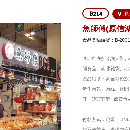
B214
地
魚師傅(原信鴻
食品登錄編號：B-200123
2018年樂活名攤2星
閒食品、南北雜貨、小
產品細項：黃金顆粒旗
豬牛肉乾、肉絲、休閒
耳、罐頭類等...節慶食
付款方式：現金、LINE
如不便前來，提供超商