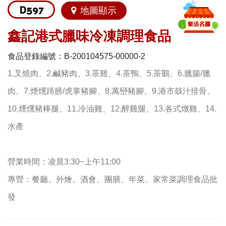
D597
地圖顯示
鑫記港式臘味冷凍調理食品
食品登錄編號：B-200104575-00000-2
1.叉燒肉、2.鹹豬肉、3.茶雞、4.茶鴨、5.茶鵝、6.臘腸/臘
肉、7.煙燻蹄膀/虎掌豬腳、8.萬巒豬腳、9.港市鼓汁排骨、
10.煙燻豬棒腿、11.冷油雞、12.醉雞腿、13.各式燉雞、14.
水產
營業時間：凌晨3:30~上午11:00
專營：餐廳、外燴、酒會、團膳、年菜、家常菜調理食品批
發