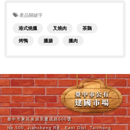
產品關鍵字
港式燒臘
叉燒肉
茶鵝
烤鴨
臘腸
臘肉
臺中市東區泉源里建成路500號
No.500, Jiancheng Rd., East Dist.,Taichung