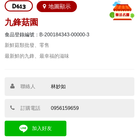
D613
地圖顯示
九鋒菇園
食品登錄編號：B-200184343-00000-3
新鮮菇類批發、零售
最新鮮的九鋒、最幸福的滋味
聯絡人
林妙如
訂購電話
0956159659
加入好友