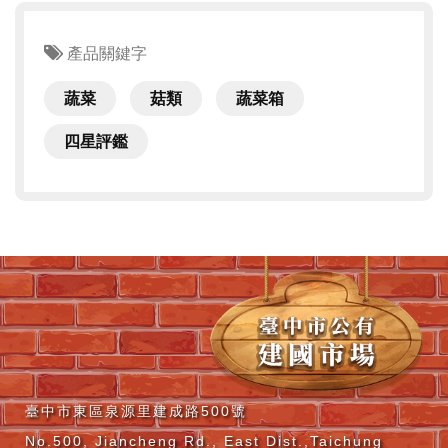
產品關鍵字
蔬菜
菇類
蔬菜箱
四星評鑑
臺中市東區泉源里建成路500號
No.500, Jiancheng Rd., East Dist.,Taichung