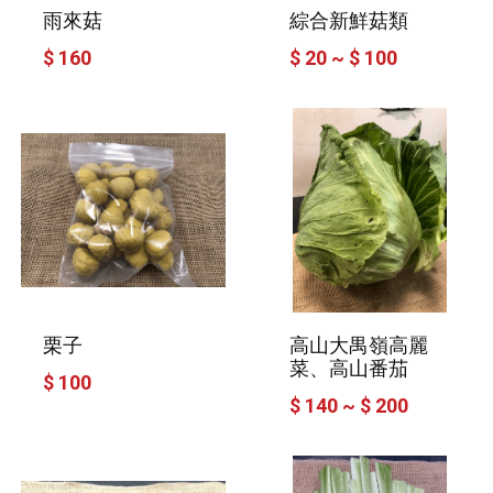
雨來菇
綜合新鮮菇類
$ 160
$ 20 ~ $ 100
栗子
高山大禺嶺高麗
菜、高山番茄
$ 100
$ 140 ~ $ 200