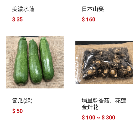
美濃水蓮
日本山藥
$ 35
$ 160
節瓜(綠)
埔里乾香菇、花蓮
金針花
$ 50
$ 100 ~ $ 300