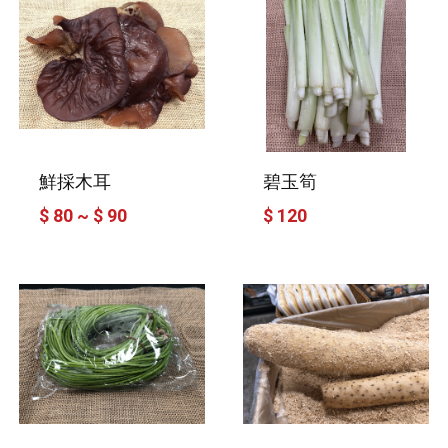
鮮採木耳
碧玉筍
$ 80 ~ $ 90
$ 120