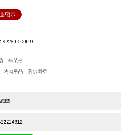
圖顯示
228-00000-9
袋、年菜盒
、烤肉用品、防水圍裙
陳維國
422224612