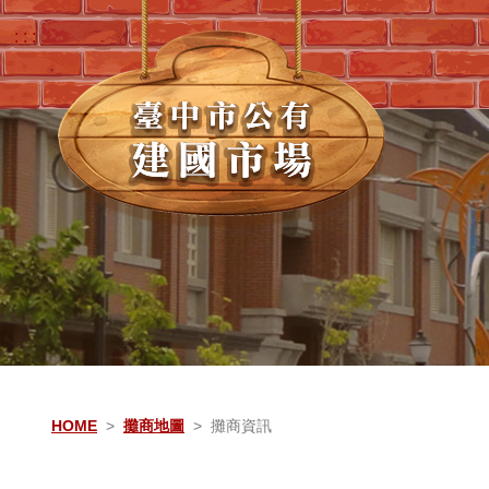
跳到主要內容
:::
:::
HOME
攤商地圖
攤商資訊