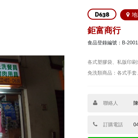
D638
地
鉅富商行
食品登錄編號：B-200124
各式塑膠袋、私版印刷
免洗類商品：各式手套
聯絡人
訂購電話
0