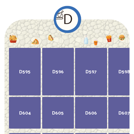
D595
D596
D597
D598
D604
D605
D606
D607